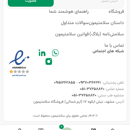
عضویت
فروشگاه
راهنمای هوشمند شما
داستان سلامتیمون
سوالات متداول
سلامتی‌نامه (بلاگ)
قوانین سلامتیمون
تماس با ما
شبکه های اجتماعی
تلفن پشتیبانی:
09370366261
-
09151262855
شماره تماس:
37258820-051
مشاوره طب سنتی:
37258820-051
آدرس:
مشهد، نبش ابکوه 17 (ارم شمالی) فروشگاه سلامتیمون
© ۱۴۰۴، تمامی حقوق برای سلامتیمون محفوظ است.
0