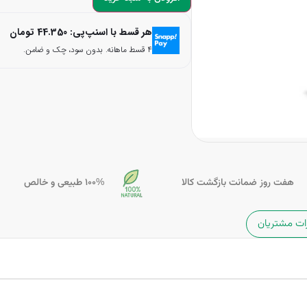
هر قسط با اسنپ‌پی:
44.350
تومان
۴ قسط ماهانه. بدون سود، چک و ضامن.
هفت روز ضمانت بازگشت کالا
100% طبیعی و خالص
ات مشتریان