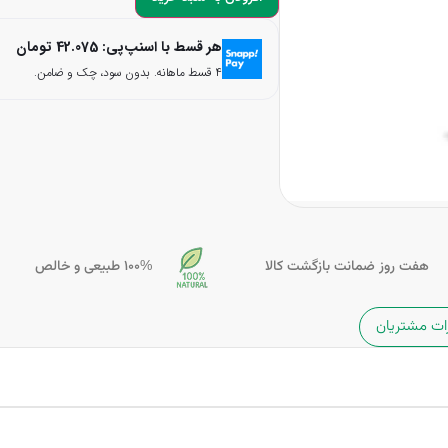
هر قسط با اسنپ‌پی:
42.075
تومان
۴ قسط ماهانه. بدون سود، چک و ضامن.
هفت روز ضمانت بازگشت کالا
100% طبیعی و خالص
ات مشتریان